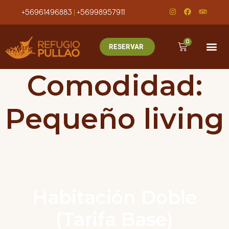
+56961496883
|
+56998957911
0
RESERVAR
Comodidad:
Pequeño living
Habitación Doble
(Tarifa Base)