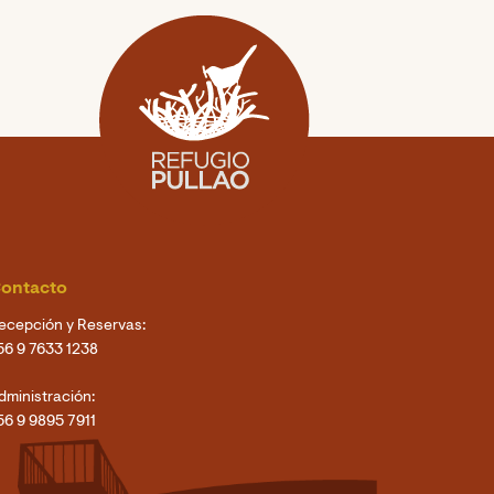
ontacto
ecepción y Reservas:
56 9 7633 1238
dministración:
56 9 9895 7911