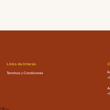
Links de Interés
C
R
Términos y Condiciones
+
A
+