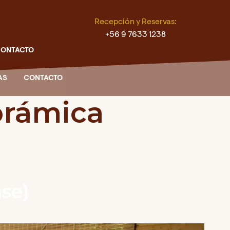
Recepción y Reservas:
+56 9 7633 1238
ONTACTO
AS
CONTACTO
orámica
ase)