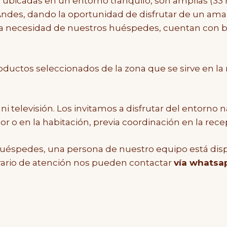
bicadas en un entorno tranquilo, son amplias (33 m2
los Andes, dando la oportunidad de disfrutar de un a
la necesidad de nuestros huéspedes, cuentan con ba
ctos seleccionados de la zona que se sirve en la r
televisión. Los invitamos a disfrutar del entorno nat
r o en la habitación, previa coordinación en la rece
uéspedes, una persona de nuestro equipo está disp
orario de atención nos pueden contactar
vía whatsa