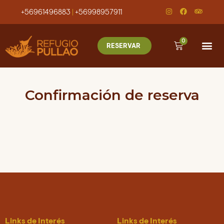
+56961496883
|
+56998957911
0
RESERVAR
Confirmación de reserva
Links de Interés
Links de Interés