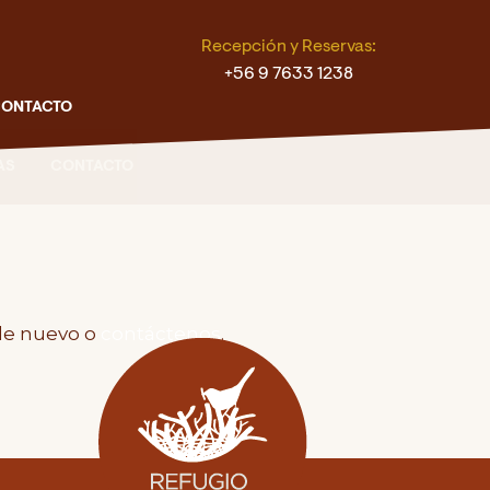
Recepción y Reservas:
+56 9 7633 1238
ONTACTO
AS
CONTACTO
 de nuevo o
contáctenos
.