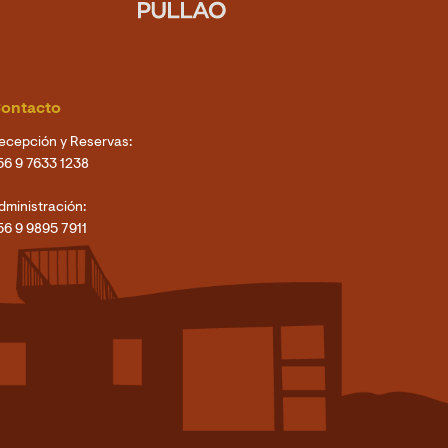
ontacto
ecepción y Reservas:
56 9 7633 1238
dministración:
56 9 9895 7911