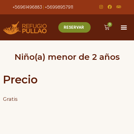
+56961496883
|
+56998957911
0
RESERVAR
Niño(a) menor de 2 años
Precio
Gratis